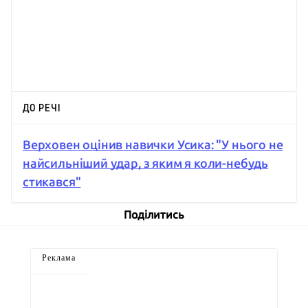
ДО РЕЧІ
Верховен оцінив навички Усика: "У нього не
найсильніший удар, з яким я коли-небудь
стикався"
Поділитись
Реклама