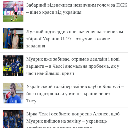
Забарний відзначився незвичним голом за ПСЖ
– відео краси від українця
Лужний підтвердив призначення наставником
збірної України U-19 – озвучив головне
завдання
Мудрик вже забиває, отримав дедлайн і нові
варіанти – в Челсі аномальна проблема, як у
часи найбільшої кризи
Український голкіпер змінив клуб в Білорусі –
його підозрювали у втечі з країни через
Тису
Зірка Челсі особисто попросив Алонсо, щоб
Мудрик вийшов на заміну – українець