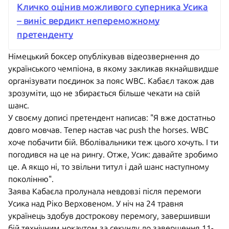
Кличко оцінив можливого суперника Усика
– виніс вердикт непереможному
претенденту
Німецький боксер опублікував відеозвернення до
українського чемпіона, в якому закликав якнайшвидше
організувати поєдинок за пояс WBC. Кабаєл також дав
зрозуміти, що не збирається більше чекати на свій
шанс.
У своєму дописі претендент написав: "Я вже достатньо
довго мовчав. Тепер настав час push the horses. WBC
хоче побачити бій. Вболівальники теж цього хочуть. І ти
погодився на це на рингу. Отже, Усик: давайте зробимо
це. А якщо ні, то звільни титул і дай шанс наступному
поколінню".
Заява Кабаєла пролунала невдовзі після перемоги
Усика над Ріко Верховеном. У ніч на 24 травня
українець здобув дострокову перемогу, завершивши
бій технічним нокаутом за секунду до завершення 11-