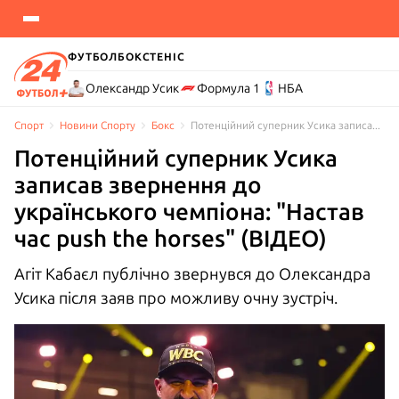
ФУТБОЛ
БОКС
ТЕНІС
Олександр Усик
Формула 1
НБА
Спорт
Новини Спорту
Бокс
Потенційний суперник Усика записав звернення до українського чемпіона: "Настав час push the horses" (ВІДЕО)
Потенційний суперник Усика
записав звернення до
українського чемпіона: "Настав
час push the horses" (ВІДЕО)
Агіт Кабаєл публічно звернувся до Олександра
Усика після заяв про можливу очну зустріч.