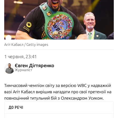
Агіт Кабаєл / Getty images
1 червня, 23:41
Євген Дігтяренко
Журналіст
Тимчасовий чемпіон світу за версією WBC у надважкій
вазі Агіт Кабаєл вирішив нагадати про свої претензії на
повноцінний титульний бій з Олександром Усиком.
ДО РЕЧІ