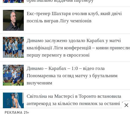
оригінально віддячив партнеру
Екс-тренер Шахтаря очолив клуб, який двічі
поспіль виграв Лігу чемпіонів
Динамо заслужено здолало Карабах у матчі
кваліфікації Ліги конференцій – кияни принесли
першу перемогу в євросезоні
Динамо – Карабах – 1:0 – відео гола
Пономаренка та огляд матчу з брутальним
вилученням
Світоліна на Мастерсі в Торонто встановила
антирекорд за кількістю помилок за останні 13
років