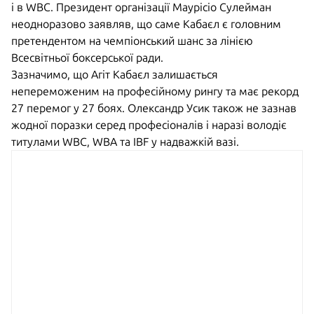
і в WBC. Президент організації Маурісіо Сулейман
неодноразово заявляв, що саме Кабаєл є головним
претендентом на чемпіонський шанс за лінією
Всесвітньої боксерської ради.
Зазначимо, що Агіт Кабаєл залишається
непереможеним на професійному рингу та має рекорд
27 перемог у 27 боях. Олександр Усик також не зазнав
жодної поразки серед професіоналів і наразі володіє
титулами WBC, WBA та IBF у надважкій вазі.