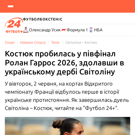
ФУТБОЛ
БОКС
ТЕНІС
Олександр Усик
Формула 1
НБА
Спорт
Новини Спорту
Теніс
Світоліна – Костюк
Костюк пробилась у півфінал
Ролан Гаррос 2026, здолавши в
українському дербі Світоліну
У вівторок, 2 червня, на кортах Відкритого
чемпіонату Франції відбулось перше в історії
українське протистояння. Як завершилась дуель
Світоліна – Костюк, читайте на "Футбол 24+".