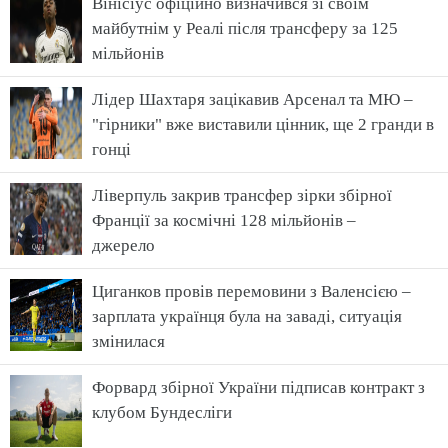
Вінісіус офіційно визначився зі своїм
майбутнім у Реалі після трансферу за 125
мільйонів
Лідер Шахтаря зацікавив Арсенал та МЮ –
"гірники" вже виставили цінник, ще 2 гранди в
гонці
Ліверпуль закрив трансфер зірки збірної
Франції за космічні 128 мільйонів –
джерело
Циганков провів перемовини з Валенсією –
зарплата українця була на заваді, ситуація
змінилася
Форвард збірної України підписав контракт з
клубом Бундесліги