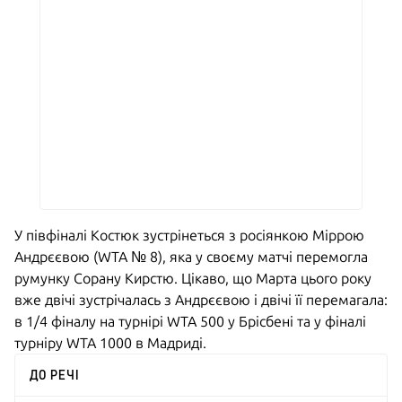
У півфіналі Костюк зустрінеться з росіянкою Міррою
Андрєєвою (WTA № 8), яка у своєму матчі перемогла
румунку Сорану Кирстю. Цікаво, що Марта цього року
вже двічі зустрічалась з Андрєєвою і двічі її перемагала:
в 1/4 фіналу на турнірі WTA 500 у Брісбені та у фіналі
турніру WTA 1000 в Мадриді.
ДО РЕЧІ