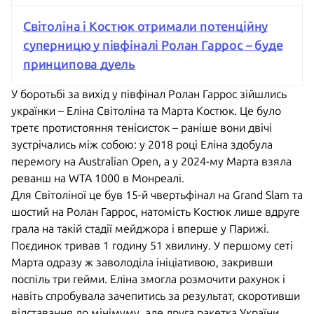
Світоліна і Костюк отримали потенційну
суперницю у півфіналі Ролан Гаррос – буде
принципова дуель
У боротьбі за вихід у півфінал Ролан Гаррос зійшлись
українки – Еліна Світоліна та Марта Костюк. Це було
третє протистояння тенісисток – раніше вони двічі
зустрічались між собою: у 2018 році Еліна здобула
перемогу на Australian Open, а у 2024-му Марта взяла
реванш на WTA 1000 в Монреалі.
Для Світоліної це був 15-й чвертьфінал на Grand Slam та
шостий на Ролан Гаррос, натомість Костюк лише вдруге
грала на такій стадії мейджора і вперше у Парижі.
Поєдинок тривав 1 годину 51 хвилину. У першому сеті
Марта одразу ж заволоділа ініціативою, закривши
поспіль три гейми. Еліна змогла розмочити рахунок і
навіть спробувала зачепитись за результат, скоротивши
відставання до мінімуму, але друга ракетка України