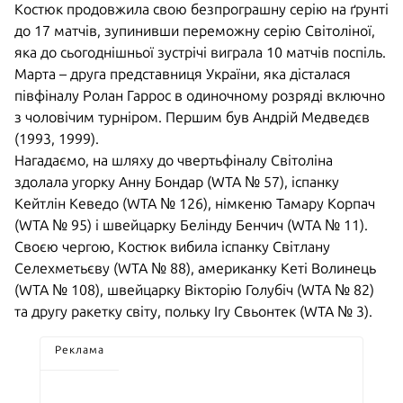
Костюк продовжила свою безпрограшну серію на ґрунті
до 17 матчів, зупинивши переможну серію Світоліної,
яка до сьогоднішньої зустрічі виграла 10 матчів поспіль.
Марта – друга представниця України, яка дісталася
півфіналу Ролан Гаррос в одиночному розряді включно
з чоловічим турніром. Першим був Андрій Медведєв
(1993, 1999).
Нагадаємо, на шляху до чвертьфіналу Світоліна
здолала угорку Анну Бондар (WTA № 57), іспанку
Кейтлін Кеведо (WTA № 126), німкеню Тамару Корпач
(WTA № 95) і швейцарку Белінду Бенчич (WTA № 11).
Своєю чергою, Костюк вибила іспанку Світлану
Селехметьєву (WTA № 88), американку Кеті Волинець
(WTA № 108), швейцарку Вікторію Голубіч (WTA № 82)
та другу ракетку світу, польку Ігу Свьонтек (WTA № 3).
Реклама