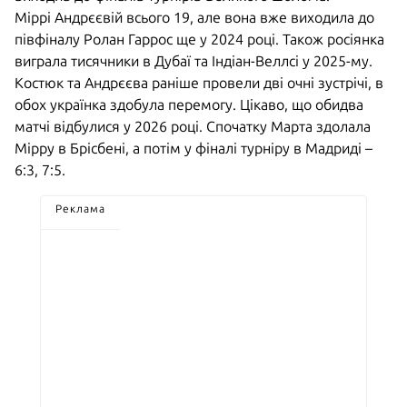
Міррі Андрєєвій всього 19, але вона вже виходила до
півфіналу Ролан Гаррос ще у 2024 році. Також росіянка
виграла тисячники в Дубаї та Індіан-Веллсі у 2025-му.
Костюк та Андрєєва раніше провели дві очні зустрічі, в
обох українка здобула перемогу. Цікаво, що обидва
матчі відбулися у 2026 році. Спочатку Марта здолала
Мірру в Брісбені, а потім у фіналі турніру в Мадриді –
6:3, 7:5.
Реклама