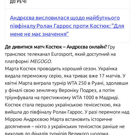
ДО РЕЧІ
Андрєєва висловилася щодо майбутнього
півфіналу Ролан Гаррос проти Костюк: "Для
мене не має значення"
Де дивитися матч Костюк – Андрєєва онлайн?
Гру
транслює телеканал Eurosport, який доступний на
платформі
MEGOGO
.
Марта Костюк проводить хороший сезон. Українка
видала переможну серію, яка триває вже 17 матчів. У
квітні Марта виграла турнір WTA 250 в Руані, здолавши
у фіналі свою землячку Вероніку Подрез, а потім
тріумфувала на престижному WTA 1000 в Мадриді.
Костюк стала першою українською тенісисткою, яка
вийшла до півфіналу Ролан Гаррос. У разі перемоги над
Міррою Андрєєвою Марта встановить історичне
досягнення – ніхто з українських тенісисток раніше не
виходив до фіналів турнірів Великого шолома.