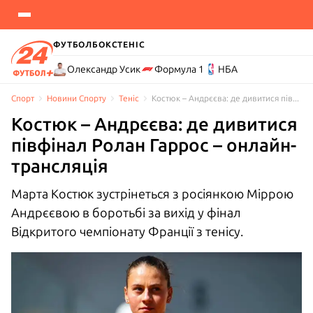
ФУТБОЛ
БОКС
ТЕНІС
Олександр Усик
Формула 1
НБА
Спорт
Новини Спорту
Теніс
Костюк – Андрєєва: де дивитися півфінал Ролан Гаррос – онлайн-трансляція
Костюк – Андрєєва: де дивитися
півфінал Ролан Гаррос – онлайн-
трансляція
Марта Костюк зустрінеться з росіянкою Міррою
Андрєєвою в боротьбі за вихід у фінал
Відкритого чемпіонату Франції з тенісу.