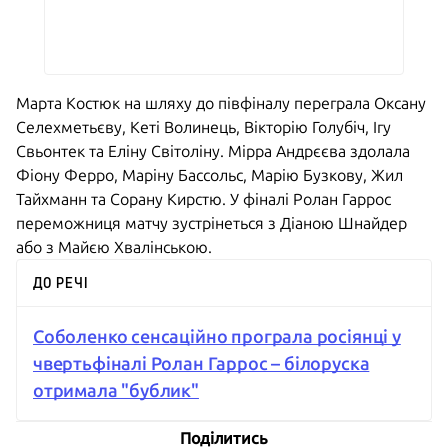
Марта Костюк на шляху до півфіналу переграла Оксану
Селехметьєву, Кеті Волинець, Вікторію Голубіч, Ігу
Свьонтек та Еліну Світоліну. Мірра Андрєєва здолала
Фіону Ферро, Маріну Бассольс, Марію Бузкову, Жил
Тайхманн та Сорану Кирстю. У фіналі Ролан Гаррос
переможниця матчу зустрінеться з Діаною Шнайдер
або з Майєю Хвалінською.
ДО РЕЧІ
Соболенко сенсаційно програла росіянці у
чвертьфіналі Ролан Гаррос – білоруска
отримала "бублик"
Поділитись