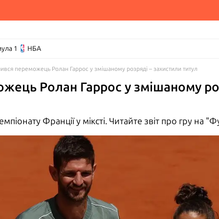
ула 1
НБА
ився переможець Ролан Гаррос у змішаному розряді – захистили титул
жець Ролан Гаррос у змішаному ро
мпіонату Франції у міксті. Читайте звіт про гру на "Ф