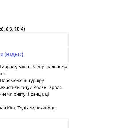
6, 6:3, 10-4)
ня (ВІДЕО)
Гаррос у міксті. У вирішальному
га.
. Переможець турніру
захистили титул Ролан Гаррос.
чемпіонату Франції, ці
ван Кінг. Тоді американець