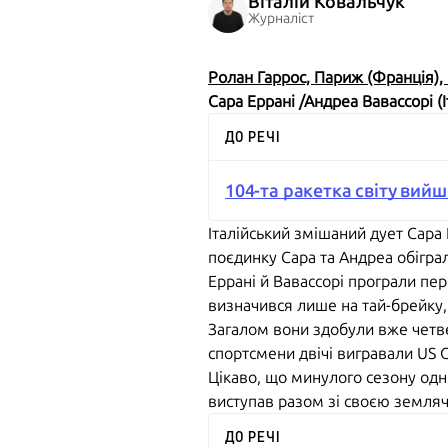
Віталій Ковальчук
Журналіст
Ролан Гаррос, Париж (Франція), ґ
Сара Еррані /Андреа Вавассорі (Іт
ДО РЕЧІ
104-та ракетка світу вий
Італійський змішаний дует Сара
поєдинку Сара та Андреа обіграл
Еррані й Вавассорі програли пер
визначився лише на тай-брейку, 
Загалом вони здобули вже четве
спортсмени двічі вигравали US 
Цікаво, що минулого сезону одни
виступав разом зі своєю земля
ДО РЕЧІ