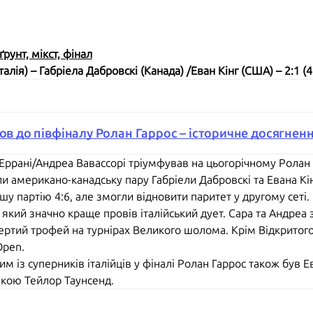
рунт, мікст, фінал
алія) – Габріела Дабровскі (Канада) /Еван Кінг (США) – 2:1 (4:
шов до півфіналу Ролан Гаррос – історичне досягнен
 Еррані/Андреа Вавассорі тріумфував на цьогорічному Ролан 
и американо-канадську пару Габріели Дабровскі та Евана Кін
шу партію 4:6, але змогли відновити паритет у другому сеті
який значно краще провів італійський дует. Сара та Андреа 
ртий трофей на турнірах Великого шолома. Крім Відкритого 
Open.
м із суперників італійців у фіналі Ролан Гаррос також був Е
чкою Тейлор Таунсенд.