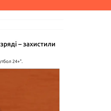
зряді – захистили
утбол 24+".