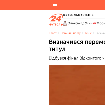
ФУТБОЛ
БОКС
ТЕНІС
Олександр Усик
Форм
Спорт
Новини Спорту
Теніс
Визнач
Визначився перемо
титул
Відбувся фінал Відкритого че