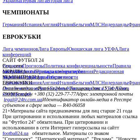
Украина
Первая лига
Вторая лига
ЧЕМПИОНАТЫ
Германия
Испания
Англия
Италия
Бельгия
МЛС
Нидерланды
Фран
ЕВРОКУБКИ
Лига чемпионов
Лига Европы
Юношеская лига УЕФА
Лига
конференций
САЙТ ФУТБОЛ 24
Редакция
Соц. сети
Прогнозы
Политика конфиденциальности
Правила
сайту
facebook
УКРАИНА
Контакты
x
youtube
Правила комментирования
instagram
telegram
viber
Редакционная
политика
Украина
ЧЕМПИОНАТЫ
Первая лига
Структура собственности
Вторая лига
Германия
ЕВРОКУБКИ
Испания
Англия
Италия
Бельгия
МЛС
Нидерланды
Фран
Лига чемпионов
Онлайн-медиа «Футбол 24»
Лига Европы
пл. Галицкая, дом. 15, м. Львов,
Юношеская лига УЕФА
Лига
конференций
79008
Телефон +380 (32) 229-77-77
Адрес электронной почты
legal@24tv.com.ua
Идентификатор онлайн-медиа в Реестре
субъектов в сфере медиа — R40-06058
21+
Материалы сайта предназначены для лиц старше 21 года
При цитировании и использовании любых материалов ссылка
на "Футбол 24" обязательна. При цитировании и
использовании в сети Интернет гиперссылка на сайтт
football24.ua
обязательное. Материалы со знаком
"Спецпроект", "Партнерский материал", "Реклама", "Новости