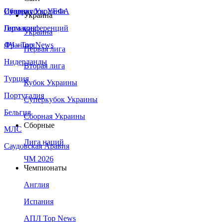
Сборная Украины
Италия
Суперкубок УЕФА
Украина
Германия
Лига конференций
Украина
Франция
ЛЧ - Top News
Первая лига
Нидерланды
Вторая лига
Турция
Кубок Украины
Португалия
Суперкубок Украины
Бельгия
Сборная Украины
Сборные
МЛС
Лига наций
Саудовская Аравия
ЧМ 2026
Чемпионаты
Англия
Испания
АПЛ Top News