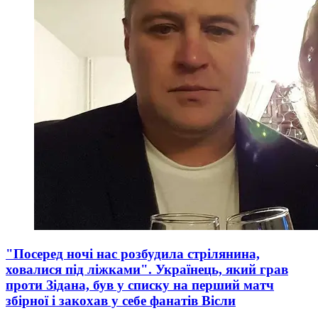
"Посеред ночі нас розбудила стрілянина,
ховалися під ліжками". Українець, який грав
проти Зідана, був у списку на перший матч
збірної і закохав у себе фанатів Вісли