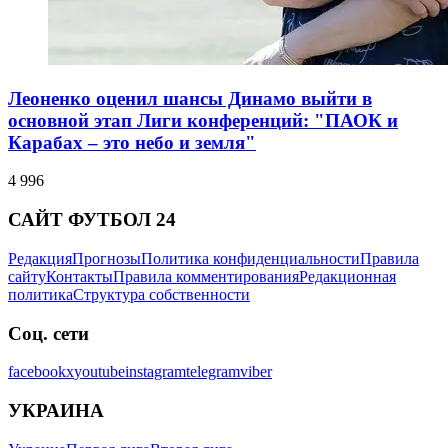
Леоненко оценил шансы Динамо выйти в
основной этап Лиги конференций: "ПАОК и
Карабах – это небо и земля"
4 996
САЙТ ФУТБОЛ 24
Редакция
Прогнозы
Политика конфиденциальности
Правила
сайту
Контакты
Правила комментирования
Редакционная
политика
Структура собственности
Соц. сети
facebook
x
youtube
instagram
telegram
viber
УКРАИНА