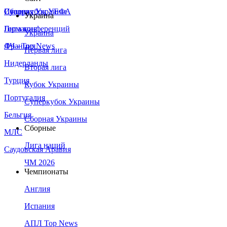
Сборная Украины
Италия
Суперкубок УЕФА
Украина
Германия
Лига конференций
Украина
Франция
ЛЧ - Top News
Первая лига
Нидерланды
Вторая лига
Турция
Кубок Украины
Португалия
Суперкубок Украины
Бельгия
Сборная Украины
Сборные
МЛС
Лига наций
Саудовская Аравия
ЧМ 2026
Чемпионаты
Англия
Испания
АПЛ Top News